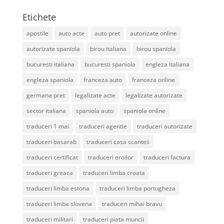
Etichete
apostile
auto acte
auto pret
autorizate online
autorizate spaniola
birou italiana
birou spaniola
bucuresti italiana
bucuresti spaniola
engleza italiana
engleza spaniola
franceza auto
franceza online
germana pret
legalizate acte
legalizate autorizate
sector italiana
spaniola auto
spaniola online
traduceri 1 mai
traduceri agentie
traduceri autorizate
traduceri basarab
traduceri casa scanteii
traduceri certificat
traduceri eroilor
traduceri factura
traduceri greaca
traduceri limba croata
traduceri limba estona
traduceri limba portugheza
traduceri limba slovena
traduceri mihai bravu
traduceri militari
traduceri piata muncii