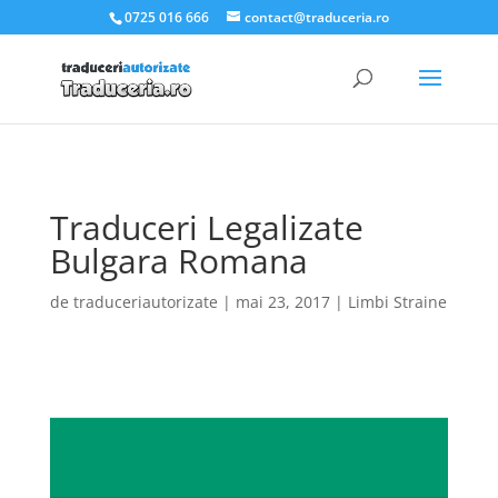
.et_pb_slider_container_inner { padding:0; }
0725 016 666
contact@traduceria.ro
Traduceri Legalizate
Bulgara Romana
de
traduceriautorizate
|
mai 23, 2017
|
Limbi Straine