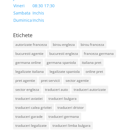
Vineri
08:30 17:30
Sambata
Inchis
Duminica
Inchis
Etichete
autorizate franceza
birou engleza
birou franceza
bucuresti agentie
bucuresti engleza
franceza germana
germana online
germana spaniola
italiana pret
legalizate italiana
legalizate spaniola
online pret
pret agentie
pret servicii
sector agentie
sector engleza
traduceri auto
traduceri autorizate
traduceri aviatiei
traduceri bulgara
traduceri calea grivitei
traduceri dristor
traduceri garade
traduceri germana
traduceri legalizate
traduceri limba bulgara