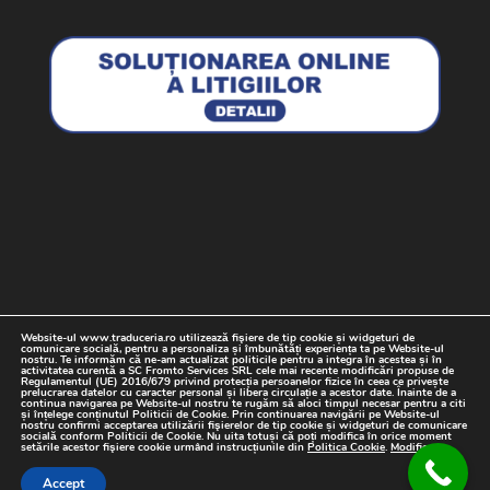
Website-ul www.traduceria.ro utilizează fişiere de tip cookie și widgeturi de
Termeni si Conditii
Politica cookie
comunicare socială, pentru a personaliza și îmbunătăți experiența ta pe Website-ul
nostru. Te informăm că ne-am actualizat politicile pentru a integra în acestea și în
Date cu caracter personal
Contact
activitatea curentă a SC Fromto Services SRL cele mai recente modificări propuse de
Regulamentul (UE) 2016/679 privind protecția persoanelor fizice în ceea ce privește
prelucrarea datelor cu caracter personal și libera circulație a acestor date. Înainte de a
continua navigarea pe Website-ul nostru te rugăm să aloci timpul necesar pentru a citi
și înțelege conținutul Politicii de Cookie. Prin continuarea navigării pe Website-ul
nostru confirmi acceptarea utilizării fişierelor de tip cookie și widgeturi de comunicare
socială conform Politicii de Cookie. Nu uita totuși că poți modifica în orice moment
setările acestor fişiere cookie urmând instrucțiunile din
Politica Cookie
.
Modifica
.
© Traduceri Autorizate 2018-2019. Toate drepturile
Accept
rezervate.