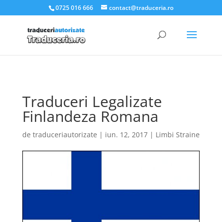
.et_pb_slider_container_inner { padding:0; }
0725 016 666
contact@traduceria.ro
Traduceri Legalizate
Finlandeza Romana
de
traduceriautorizate
|
iun. 12, 2017
|
Limbi Straine