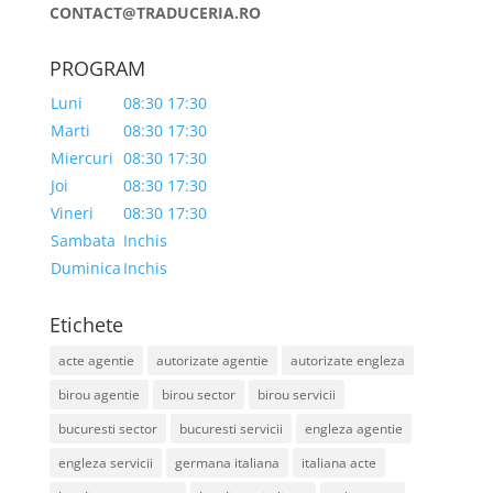
CONTACT@TRADUCERIA.RO
PROGRAM
Luni
08:30 17:30
Marti
08:30 17:30
Miercuri
08:30 17:30
Joi
08:30 17:30
Vineri
08:30 17:30
Sambata
Inchis
Duminica
Inchis
Etichete
acte agentie
autorizate agentie
autorizate engleza
birou agentie
birou sector
birou servicii
bucuresti sector
bucuresti servicii
engleza agentie
engleza servicii
germana italiana
italiana acte