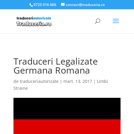
.et_pb_slider_container_inner { padding:0; }
0725 016 666
contact@traduceria.ro
Traduceri Legalizate
Germana Romana
de
traduceriautorizate
|
mart. 13, 2017
|
Limbi
Straine