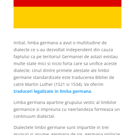
Initial, limba germana a avut o multitudine de
dialecte ce s-au dezvoltat independent din cauza
faptului ca pe teritoriul Germaniei de astazi existau
multe state mici si nicio forta care sa unifice aceste
dialecte. Unul dintre primele atestate ale limbii
germane standardizate este traducerea Bibliei de
catre Martin Luther (1521 si 1534). Va oferim
traduceri legalizate in limba germana
.
Limba germana apartine grupului vestic al limbilor
germanice si impreuna cu neerlandeza formeaza un
continuum dialectal.
Dialectele limbii germane sunt impartite in trei
grupuri si anume: germana de jos, germana mijlocie