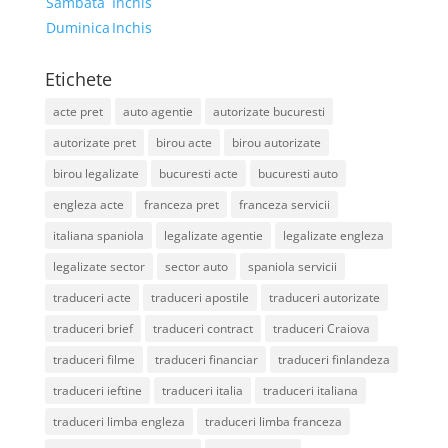
Sambata
Inchis
Duminica
Inchis
Etichete
acte pret
auto agentie
autorizate bucuresti
autorizate pret
birou acte
birou autorizate
birou legalizate
bucuresti acte
bucuresti auto
engleza acte
franceza pret
franceza servicii
italiana spaniola
legalizate agentie
legalizate engleza
legalizate sector
sector auto
spaniola servicii
traduceri acte
traduceri apostile
traduceri autorizate
traduceri brief
traduceri contract
traduceri Craiova
traduceri filme
traduceri financiar
traduceri finlandeza
traduceri ieftine
traduceri italia
traduceri italiana
traduceri limba engleza
traduceri limba franceza