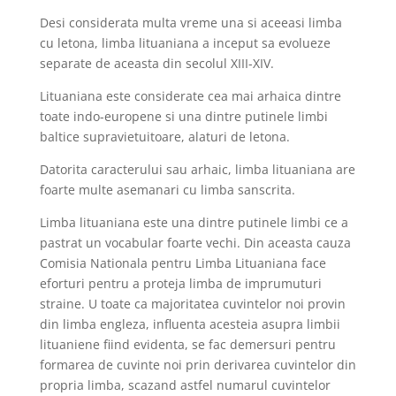
Desi considerata multa vreme una si aceeasi limba
cu letona, limba lituaniana a inceput sa evolueze
separate de aceasta din secolul XIII-XIV.
Lituaniana este considerate cea mai arhaica dintre
toate indo-europene si una dintre putinele limbi
baltice supravietuitoare, alaturi de letona.
Datorita caracterului sau arhaic, limba lituaniana are
foarte multe asemanari cu limba sanscrita.
Limba lituaniana este una dintre putinele limbi ce a
pastrat un vocabular foarte vechi. Din aceasta cauza
Comisia Nationala pentru Limba Lituaniana face
eforturi pentru a proteja limba de imprumuturi
straine. U toate ca majoritatea cuvintelor noi provin
din limba engleza, influenta acesteia asupra limbii
lituaniene fiind evidenta, se fac demersuri pentru
formarea de cuvinte noi prin derivarea cuvintelor din
propria limba, scazand astfel numarul cuvintelor