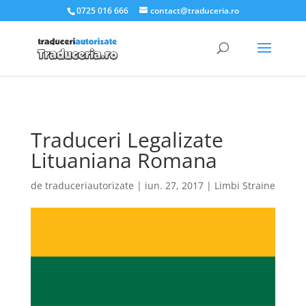
.et_pb_slider_container_inner { padding:0; }
0725 016 666
contact@traduceria.ro
Traduceri Legalizate
Lituaniana Romana
de
traduceriautorizate
|
iun. 27, 2017
|
Limbi Straine