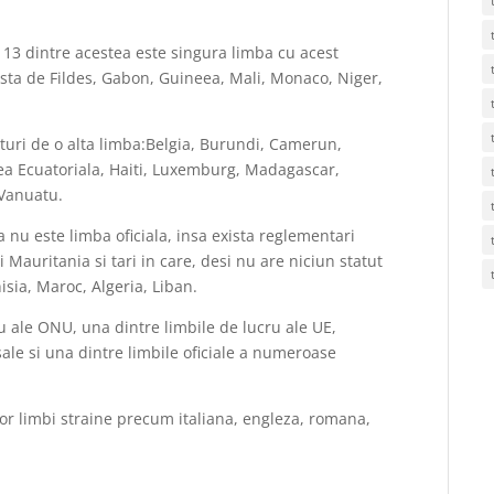
in 13 dintre acestea este singura limba cu acest
asta de Fildes, Gabon, Guineea, Mali, Monaco, Niger,
laturi de o alta limba:Belgia, Burundi, Camerun,
eea Ecuatoriala, Haiti, Luxemburg, Madagascar,
 Vanuatu.
 nu este limba oficiala, insa exista reglementari
 Mauritania si tari in care, desi nu are niciun statut
nisia, Maroc, Algeria, Liban.
u ale ONU, una dintre limbile de lucru ale UE,
sale si una dintre limbile oficiale a numeroase
tor limbi straine precum italiana, engleza, romana,