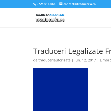
.et_pb_slider_container_inner { padding:0; }
0725 016 666
contact@traduceria.ro
Traduceri Legalizate
de
traduceriautorizate
|
iun. 12, 2017
|
Limbi 