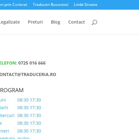
ri prin Curierat
Traduceri Bucuresti
Limbi Straine
Legalizate
Preturi
Blog
Contact
ELEFON:
0725 016 666
ONTACT@TRADUCERIA.RO
PROGRAM
uni
08:30 17:30
arti
08:30 17:30
iercuri
08:30 17:30
oi
08:30 17:30
ineri
08:30 17:30
ambata
Inchis