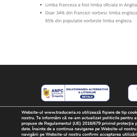
Limba franceza a fost limba oficiala in Angli
Doar 34% din francezi vorbesc limba engleza
85% din populatie vorbeste limba engleza.
Website-ul www.traduceria.ro utilizează fişiere de tip coo
nostru. Te informăm că ne-am actualizat politicile pentru a
propuse de Regulamentul (UE) 2016/679 privind protecția per
Termeni si Conditii
Politica cookie
Date
date. Înainte de a continua navigarea pe Website-ul nostru t
navigării pe Website-ul nostru confirmi acceptarea utilizări