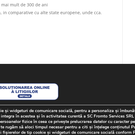
a mai mult de 300 de ani
, in comparative cu alte state europene, unde cca.
kie și widgeturi de comunicare socială, pentru a personaliza și îmbună
 integra în acestea și în activitatea curentă a SC Fromto Services SRL
soanelor fizice în ceea ce privește prelucrarea datelor cu caracter per
 cu caracter personal
Contact
e rugăm să aloci timpul necesar pentru a citi și înțelege conținutul Po
i fişierelor de tip cookie și widgeturi de comunicare socială conform Po