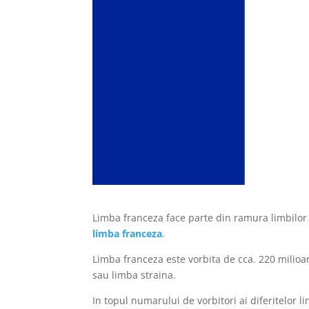
Limba franceza face parte din ramura limbilor
limba franceza
.
Limba franceza este vorbita de cca. 220 milio
sau limba straina.
In topul numarului de vorbitori ai diferitelor l