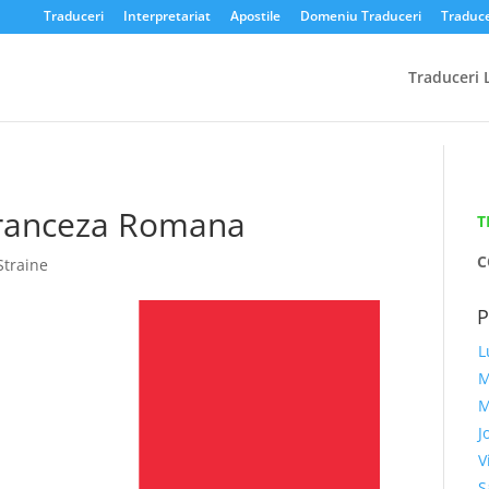
Traduceri
Interpretariat
Apostile
Domeniu Traduceri
Traduce
Traduceri 
 Franceza Romana
T
C
Straine
L
M
M
J
V
S