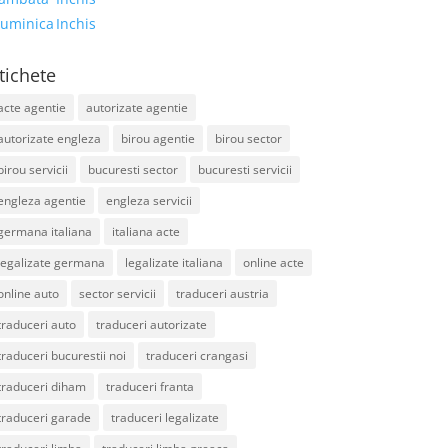
uminica
Inchis
tichete
acte agentie
autorizate agentie
autorizate engleza
birou agentie
birou sector
birou servicii
bucuresti sector
bucuresti servicii
engleza agentie
engleza servicii
germana italiana
italiana acte
legalizate germana
legalizate italiana
online acte
online auto
sector servicii
traduceri austria
traduceri auto
traduceri autorizate
traduceri bucurestii noi
traduceri crangasi
traduceri diham
traduceri franta
traduceri garade
traduceri legalizate