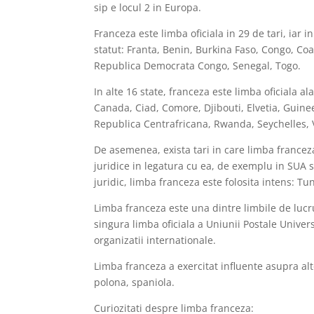
sip e locul 2 in Europa.
Franceza este limba oficiala in 29 de tari, iar 
statut: Franta, Benin, Burkina Faso, Congo, Co
Republica Democrata Congo, Senegal, Togo.
In alte 16 state, franceza este limba oficiala a
Canada, Ciad, Comore, Djibouti, Elvetia, Guin
Republica Centrafricana, Rwanda, Seychelles,
De asemenea, exista tari in care limba franceza
juridice in legatura cu ea, de exemplu in SUA si
juridic, limba franceza este folosita intens: Tu
Limba franceza este una dintre limbile de lucr
singura limba oficiala a Uniunii Postale Univer
organizatii internationale.
Limba franceza a exercitat influente asupra al
polona, spaniola.
Curiozitati despre limba franceza: