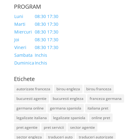
PROGRAM
Luni
08:30 17:30
Marti
08:30 17:30
Miercuri
08:30 17:30
Joi
08:30 17:30
Vineri
08:30 17:30
Sambata
Inchis
Duminica
Inchis
Etichete
autorizate franceza
birou engleza
birou franceza
bucuresti agentie
bucuresti engleza
franceza germana
germana online
germana spaniola
italiana pret
legalizate italiana
legalizate spaniola
online pret
pret agentie
pret servicii
sector agentie
sector engleza
traduceri auto
traduceri autorizate