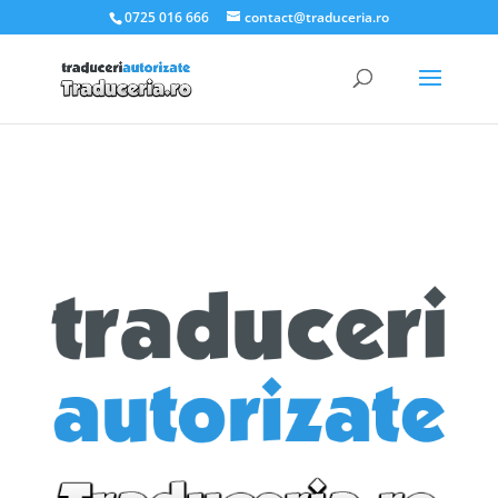
.et_pb_slider_container_inner { padding:0; }
0725 016 666
contact@traduceria.ro