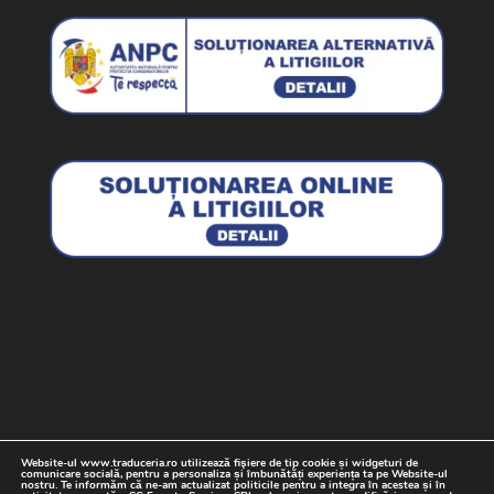
Website-ul www.traduceria.ro utilizează fişiere de tip cookie și widgeturi de
Termeni si Conditii
Politica cookie
comunicare socială, pentru a personaliza și îmbunătăți experiența ta pe Website-ul
nostru. Te informăm că ne-am actualizat politicile pentru a integra în acestea și în