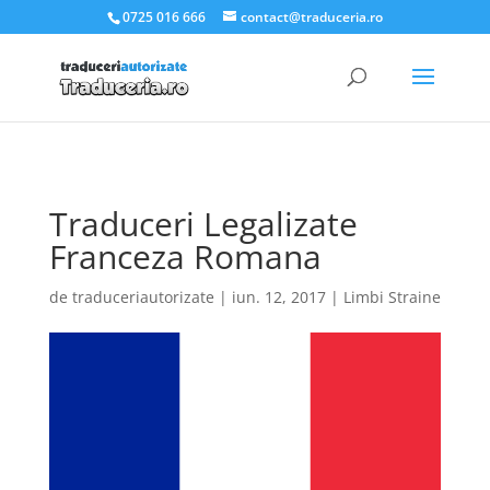
.et_pb_slider_container_inner { padding:0; }
0725 016 666
contact@traduceria.ro
Traduceri Legalizate
Franceza Romana
de
traduceriautorizate
|
iun. 12, 2017
|
Limbi Straine