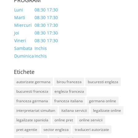
Luni
08:30 17:30
Marti
08:30 17:30
Miercuri
08:30 17:30
Joi
08:30 17:30
Vineri
08:30 17:30
Sambata
Inchis
Duminica
Inchis
Etichete
autorizate germana
birou franceza
bucuresti engleza
bucuresti franceza
engleza franceza
franceza germana
franceza italiana
germana online
interpretariat simultan
italiana servicii
legalizate online
legalizate spaniola
online pret
online servicii
pret agentie
sector engleza
traduceri autorizate