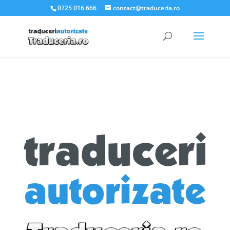
.et_pb_slider_container_inner { padding:0; }
0725 016 666
contact@traduceria.ro