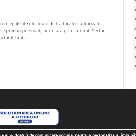
ceri legalizate efectuate de traducatori autorizati
 se predau personal, iar in tara prin curierat. Sector
ector 6 Limbi...
kie și widgeturi de comunicare socială, pentru a personaliza și îmbună