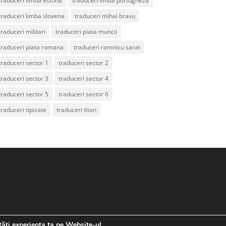
traduceri limba estona
traduceri limba portugheza
traduceri limba slovena
traduceri mihai bravu
traduceri militari
traduceri piata muncii
traduceri piata romana
traduceri ramnicu sarat
traduceri sector 1
traduceri sector 2
traduceri sector 3
traduceri sector 4
traduceri sector 5
traduceri sector 6
traduceri tipizate
traduceri titan
tăți experiența ta pe Website-ul