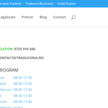
ri prin Curierat
Traduceri Bucuresti
Limbi Straine
Legalizate
Preturi
Blog
Contact
ELEFON:
0725 016 666
ONTACT@TRADUCERIA.RO
PROGRAM
uni
08:30 17:30
arti
08:30 17:30
iercuri
08:30 17:30
oi
08:30 17:30
ineri
08:30 17:30
ambata
Inchis