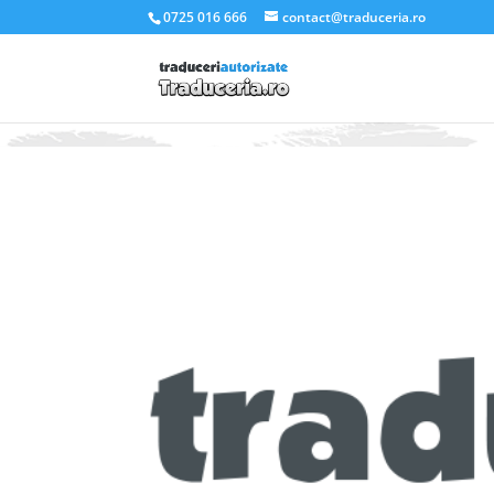
.et_pb_slider_container_inner { padding:0; }
0725 016 666
contact@traduceria.ro