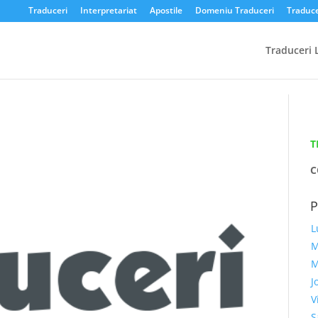
Traduceri
Interpretariat
Apostile
Domeniu Traduceri
Traduce
Traduceri 
T
C
L
M
M
J
V
S