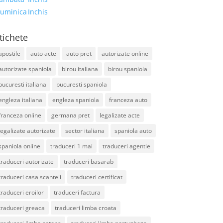
uminica
Inchis
tichete
apostile
auto acte
auto pret
autorizate online
autorizate spaniola
birou italiana
birou spaniola
bucuresti italiana
bucuresti spaniola
engleza italiana
engleza spaniola
franceza auto
franceza online
germana pret
legalizate acte
legalizate autorizate
sector italiana
spaniola auto
spaniola online
traduceri 1 mai
traduceri agentie
traduceri autorizate
traduceri basarab
traduceri casa scanteii
traduceri certificat
traduceri eroilor
traduceri factura
traduceri greaca
traduceri limba croata