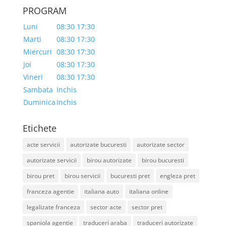
PROGRAM
Luni
08:30 17:30
Marti
08:30 17:30
Miercuri
08:30 17:30
Joi
08:30 17:30
Vineri
08:30 17:30
Sambata
Inchis
Duminica
Inchis
Etichete
acte servicii
autorizate bucuresti
autorizate sector
autorizate servicii
birou autorizate
birou bucuresti
birou pret
birou servicii
bucuresti pret
engleza pret
franceza agentie
italiana auto
italiana online
legalizate franceza
sector acte
sector pret
spaniola agentie
traduceri araba
traduceri autorizate