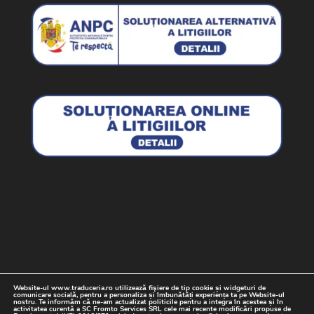
Website-ul www.traduceria.ro utilizează fişiere de tip cookie și widgeturi de
Termeni si Conditii
Politica cookie
comunicare socială, pentru a personaliza și îmbunătăți experiența ta pe Website-ul
nostru. Te informăm că ne-am actualizat politicile pentru a integra în acestea și în
Date cu caracter personal
Contact
activitatea curentă a SC Fromto Services SRL cele mai recente modificări propuse de