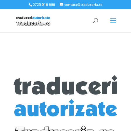
.et_pb_slider_container_inner { padding:0; }
0725 016 666
contact@traduceria.ro