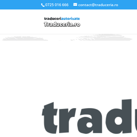
.et_pb_slider_container_inner { padding:0; }
0725 016 666
contact@traduceria.ro