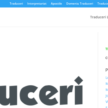
Traduceri
Interpretariat
Apostile
Domeniu Traduceri
Traduce
Traduceri 
T
C
L
M
M
J
V
S