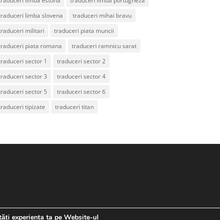
traduceri limba estona
traduceri limba portugheza
traduceri limba slovena
traduceri mihai bravu
traduceri militari
traduceri piata muncii
traduceri piata romana
traduceri ramnicu sarat
traduceri sector 1
traduceri sector 2
traduceri sector 3
traduceri sector 4
traduceri sector 5
traduceri sector 6
traduceri tipizate
traduceri titan
tăți experiența ta pe Website-ul