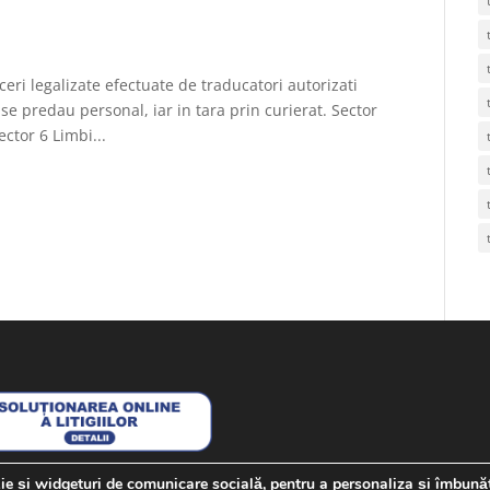
ceri legalizate efectuate de traducatori autorizati
 se predau personal, iar in tara prin curierat. Sector
ector 6 Limbi...
kie și widgeturi de comunicare socială, pentru a personaliza și îmbună