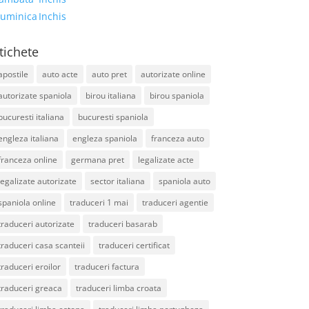
uminica
Inchis
tichete
apostile
auto acte
auto pret
autorizate online
autorizate spaniola
birou italiana
birou spaniola
bucuresti italiana
bucuresti spaniola
engleza italiana
engleza spaniola
franceza auto
franceza online
germana pret
legalizate acte
legalizate autorizate
sector italiana
spaniola auto
spaniola online
traduceri 1 mai
traduceri agentie
traduceri autorizate
traduceri basarab
traduceri casa scanteii
traduceri certificat
traduceri eroilor
traduceri factura
traduceri greaca
traduceri limba croata