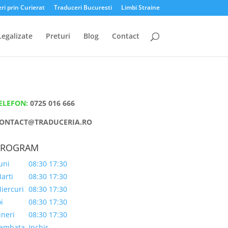
ri prin Curierat
Traduceri Bucuresti
Limbi Straine
Legalizate
Preturi
Blog
Contact
ELEFON:
0725 016 666
ONTACT@TRADUCERIA.RO
PROGRAM
uni
08:30 17:30
arti
08:30 17:30
iercuri
08:30 17:30
oi
08:30 17:30
ineri
08:30 17:30
ambata
Inchis