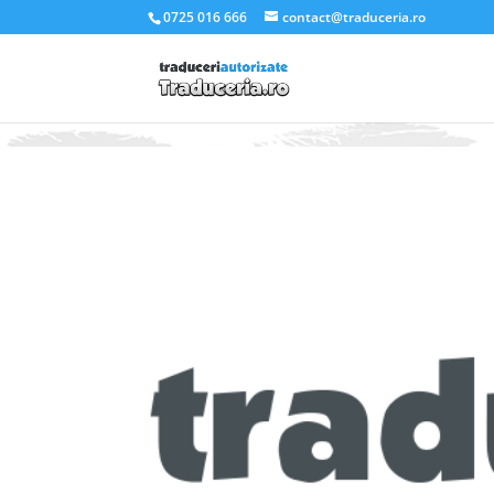
.et_pb_slider_container_inner { padding:0; }
0725 016 666
contact@traduceria.ro