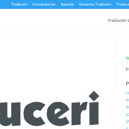
Traduceri
Interpretariat
Apostile
Domeniu Traduceri
Traduce
Traduceri 
T
C
L
M
M
J
V
S