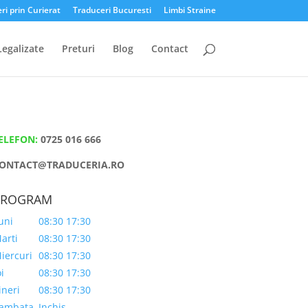
ri prin Curierat
Traduceri Bucuresti
Limbi Straine
Legalizate
Preturi
Blog
Contact
ELEFON:
0725 016 666
ONTACT@TRADUCERIA.RO
PROGRAM
uni
08:30 17:30
arti
08:30 17:30
iercuri
08:30 17:30
oi
08:30 17:30
ineri
08:30 17:30
ambata
Inchis