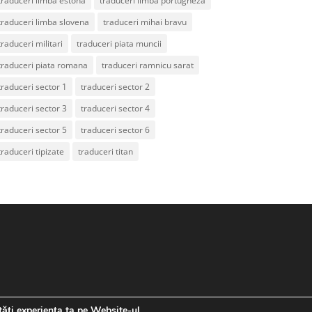
traduceri limba estona
traduceri limba portugheza
traduceri limba slovena
traduceri mihai bravu
traduceri militari
traduceri piata muncii
traduceri piata romana
traduceri ramnicu sarat
traduceri sector 1
traduceri sector 2
traduceri sector 3
traduceri sector 4
traduceri sector 5
traduceri sector 6
traduceri tipizate
traduceri titan
tăți experiența ta pe Website-ul