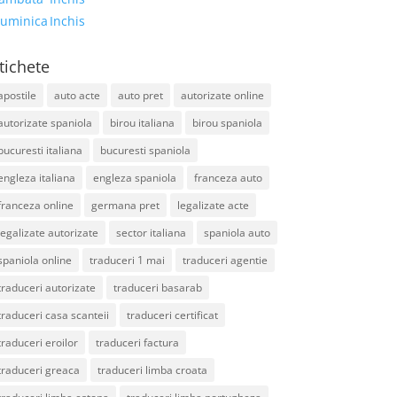
uminica
Inchis
tichete
apostile
auto acte
auto pret
autorizate online
autorizate spaniola
birou italiana
birou spaniola
bucuresti italiana
bucuresti spaniola
engleza italiana
engleza spaniola
franceza auto
franceza online
germana pret
legalizate acte
legalizate autorizate
sector italiana
spaniola auto
spaniola online
traduceri 1 mai
traduceri agentie
traduceri autorizate
traduceri basarab
traduceri casa scanteii
traduceri certificat
traduceri eroilor
traduceri factura
traduceri greaca
traduceri limba croata