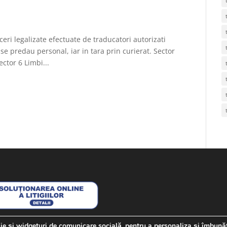
ceri legalizate efectuate de traducatori autorizati
 se predau personal, iar in tara prin curierat. Sector
ector 6 Limbi...
kie și widgeturi de comunicare socială, pentru a personaliza și îmbună