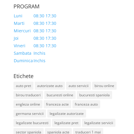
PROGRAM
Luni
08:30 17:30
Marti
08:30 17:30
Miercuri
08:30 17:30
Joi
08:30 17:30
Vineri
08:30 17:30
Sambata
Inchis
Duminica
Inchis
Etichete
auto pret
autorizate auto
auto servicii
birou online
birou traduceri
bucuresti online
bucuresti spaniola
engleza online
franceza acte
franceza auto
germana servicii
legalizate autorizate
legalizate bucuresti
legalizate pret
legalizate servicii
sector spaniola
spaniola acte
traduceri 1 mai