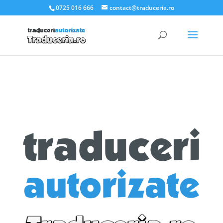
.et_pb_slider_container_inner { padding:0; }
0725 016 666
contact@traduceria.ro