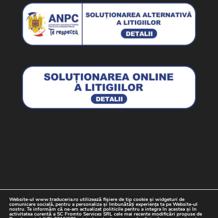
Website-ul www.traduceria.ro utilizează fişiere de tip cookie și widgeturi de
Termeni si Conditii
Politica cookie
comunicare socială, pentru a personaliza și îmbunătăți experiența ta pe Website-ul
nostru. Te informăm că ne-am actualizat politicile pentru a integra în acestea și în
Date cu caracter personal
Contact
activitatea curentă a SC Fromto Services SRL cele mai recente modificări propuse de