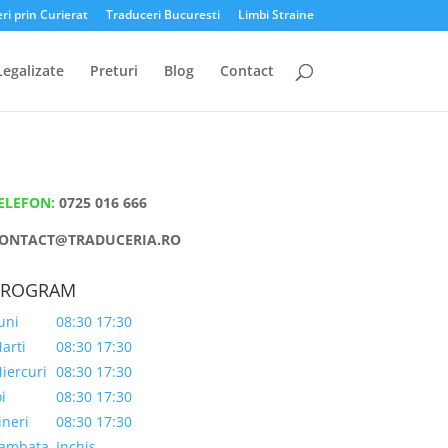
ri prin Curierat
Traduceri Bucuresti
Limbi Straine
Legalizate
Preturi
Blog
Contact
ELEFON:
0725 016 666
ONTACT@TRADUCERIA.RO
PROGRAM
uni
08:30 17:30
arti
08:30 17:30
iercuri
08:30 17:30
oi
08:30 17:30
ineri
08:30 17:30
ambata
Inchis