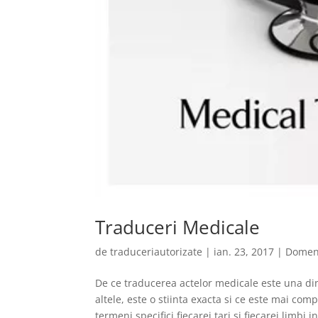
Traduceri Medicale
de
traduceriautorizate
|
ian. 23, 2017
|
Domen
De ce traducerea actelor medicale este una din
altele, este o stiinta exacta si ce este mai comp
termeni specifici fiecarei tari si fiecarei limbi in