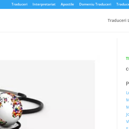
Traduceri
Interpretariat
Apostile
Domeniu Traduceri
Traduce
Traduceri 
T
C
L
M
M
J
V
S