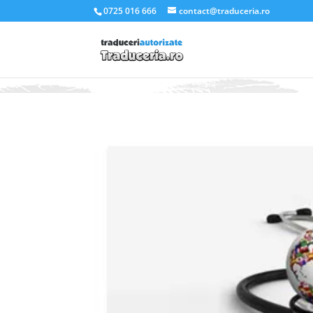
.et_pb_slider_container_inner { padding:0; }
0725 016 666
contact@traduceria.ro