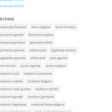
uminica
Inchis
tichete
autorizate franceza
birou engleza
birou franceza
bucuresti agentie
bucuresti engleza
franceza germana
germana online
germana spaniola
italiana pret
legalizate italiana
legalizate spaniola
online pret
pret agentie
pret servicii
sector agentie
sector engleza
traduceri auto
traduceri autorizate
traduceri aviatiei
traduceri bulgara
traduceri calea grivitei
traduceri dristor
traduceri garade
traduceri germana
traduceri legalizate
traduceri limba bulgara