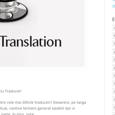
D
E
iu Traduceri
tre cele mai dificile traduceri? Deoarece, pe langa
licat, contine termeni general valabili dar si
 parte. In plus, spre...