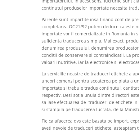
importatorului. In acest sens, lucrurile sunt cla
continutul produselor importate necesita trad
Parerile sunt impartite insa tinand cont de pr
completarea OG21/92 putem deduce ca este nev
importate vor fi comercializate in Romania in 
suficienta traducerea simpla. Mai exact, produ
denumirea produsului, denumirea producatorului,
conditii de conservare si contraindicatii. La p
valoarii nutritive, iar la electronice si electro
La serviciile noastre de traduceri etichete a a
uneori comenzi pentru scoaterea pe piata a un
importate si trebuie tradus continutul, cantit
respectiv. Desi sotia unuia dintre directori es
sa lase efectuarea de traduceri de etichete 
si stampila pe traducerea lucrata, de la Minister
Fie ca afacerea dvs este bazata pe import, expor
aveti nevoie de traduceri etichete, asteaptam t