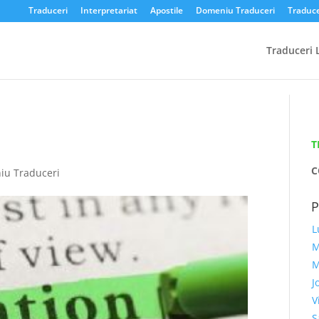
Traduceri
Interpretariat
Apostile
Domeniu Traduceri
Traduce
Traduceri 
T
C
iu Traduceri
L
M
M
J
V
S