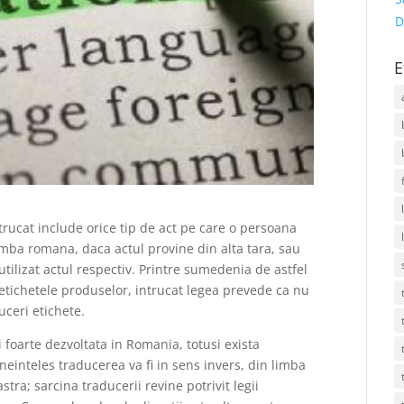
D
E
trucat include orice tip de act pe care o persoana
 limba romana, daca actul provine din alta tara, sau
 utilizat actul respectiv. Printre sumedenia de astfel
 etichetele produselor, intrucat legea prevede ca nu
ceri etichete.
oarte dezvoltata in Romania, totusi exista
einteles traducerea va fi in sens invers, din limba
tra; sarcina traducerii revine potrivit legii