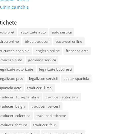
uminica
Inchis
tichete
auto pret
autorizate auto
auto servicii
birou online
birou traduceri
bucuresti online
bucuresti spaniola
engleza online
franceza acte
franceza auto
germana servicii
legalizate autorizate
legalizate bucuresti
legalizate pret
legalizate servicii
sector spaniola
spaniola acte
traduceri 1 mai
traduceri 13 septembrie
traduceri autorizate
traduceri belgia
traduceri berceni
traduceri colentina
traduceri etichete
traduceri factura
traduceri faur