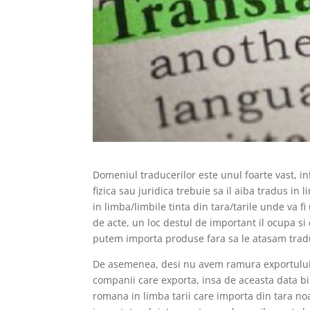
Domeniul traducerilor este unul foarte vast, in
fizica sau juridica trebuie sa il aiba tradus in
in limba/limbile tinta din tara/tarile unde va fi
de acte, un loc destul de important il ocupa si
putem importa produse fara sa le atasam tradu
De asemenea, desi nu avem ramura exportului f
companii care exporta, insa de aceasta data bin
romana in limba tarii care importa din tara noas