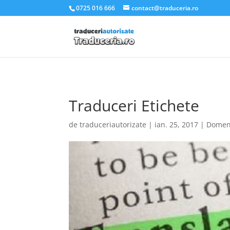
.et_pb_slider_container_inner { padding:0; }
0725 016 666
contact@traduceria.ro
Traduceri Etichete
de
traduceriautorizate
|
ian. 25, 2017
|
Domen