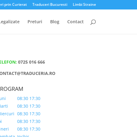
ri prin Curierat
Traduceri Bucuresti
Limbi Straine
Legalizate
Preturi
Blog
Contact
ELEFON:
0725 016 666
ONTACT@TRADUCERIA.RO
PROGRAM
uni
08:30 17:30
arti
08:30 17:30
iercuri
08:30 17:30
oi
08:30 17:30
ineri
08:30 17:30
ambata
Inchis