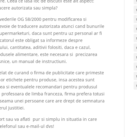
re. Ceea ce lasa loc de discutii este alt aspect:
ucere autorizata sau simpla?
evederile OG 58/2000 pentru modificarea si
oie de traducere autorizata atunci cand bunurile
supermarketuri, daca sunt pentru uz personal ar fi
catorul este obligat sa informeze despre
 cantitatea, aditivii folositi, daca e cazul,
rodusele alimentare, este necesara si precizarea
casnice, un manual de instructiuni.
pelat de curand o firma de publicitate care primeste
or etichete pentru produse, insa acestea sunt
atea si eventualele recomandari pentru produsul
te profesoara de limba franceza, firma prefera totusi
in seama unei persoane care are drept de semnatura
ul Justitiei.
t sau va aflati pur si simplu in situatia in care
elefonul sau e-mail-ul dvs!